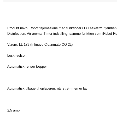
Produkt navn
:
Robot
fejemaskine
med
funktioner i
LCD-skærm
,
fjernbet
Disinfection
,
Air
aroma
, Timer
indstilling
,
samme funktion
som
iRobot
R
Varenr
:
LL
-
173
(
Infinuvo
Cleanmate
QQ
-2L
)
beskrivelser
:
Automatisk
renser
tæpper
Automatisk tilbage til
opladeren
, når
strømmen
er lav
2,5
amp