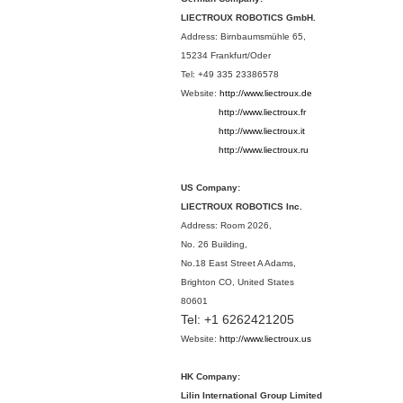
LIECTROUX ROBOTICS GmbH.
Address: Birnbaumsmühle 65,
15234 Frankfurt/Oder
Tel: +49 335 23386578
Website:
http://www.liectroux.de
http://www.liectroux.
fr
http://www.liectroux.
it
http://www.liectroux.
ru
US Company:
LIECTROUX ROBOTICS Inc.
Address: Room 2026,
No. 26 Building,
No.18 East Street A Adams,
Brighton CO, United States
80601
Tel:
+1 6262421205
Website:
http://www.liectroux.us
HK Company:
Lilin International Group Limited