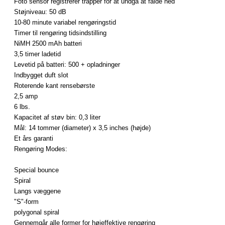
Foto
sensor registrerer
trapper
for at
undgå at falde
ned
Støjniveau
:
50 dB
10-80
minute
variabel
rengøringstid
Timer
til rengøring
tidsindstilling
NiMH
2500 mAh
batteri
3,5 timer
ladetid
Levetid
på
batteri:
500 +
opladninger
Indbygget
duft
slot
Roterende
kant
rensebørste
2,5
amp
6 lbs.
Kapacitet
af støv
bin
: 0,3
liter
Mål
: 14
tommer (
diameter)
x 3,5 inches
(
højde)
Et års garanti
Rengøring
Modes
:
Special
bounce
Spiral
Langs
væggene
"S
"-form
polygonal
spiral
Gennemgår alle
former
for
højeffektive
rengøring