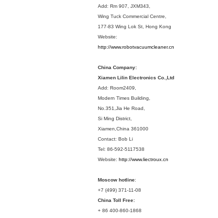
Add: Rm 907, JXM343,
Wing Tuck Commercial Centre,
177-83 Wing Lok St, Hong Kong
Website:
http://www.robotvacuumcleaner.cn
China Company:
Xiamen Lilin Electronics Co.,Ltd
Add: Room2409,
Modern Times Building,
No.351,Jia He Road,
Si Ming District,
Xiamen,China 361000
Contact: Bob Li
Tel: 86-592-5117538
Website:
http://www.liectroux.cn
Moscow hotline
:
+7 (499) 371-11-08
China Toll Free:
+ 86 400-860-1868