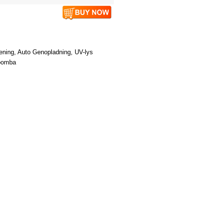
jening
,
Auto
Genopladning
,
UV-lys
oomba