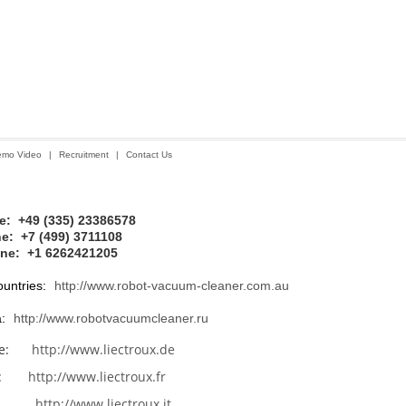
mo Video
|
Recruitment
|
Contact Us
: +49 (335) 23386578
e: +7 (499) 3711108
ine:
+1 6262421205
untries:
http://www.robot-vacuum-cleaner.com.au
a:
http://www.robotvacuumcleaner.ru
ite:
http://www.liectroux.de
ite:
http://www.liectroux.fr
ite:
http://www.liectroux.it