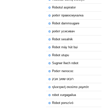
Robotul aspirator
робот правосмукалка
Robot dammsugare
робот усисивач
Robot sesalnik
Robot máy hút bụi
Robot utupu
Sugnwr llwch robot
Робот пилосос
רובוט שואב אבק
ηλεκτρική σκούπα ρομπότ
robot xurgagailua
Robot porszívó