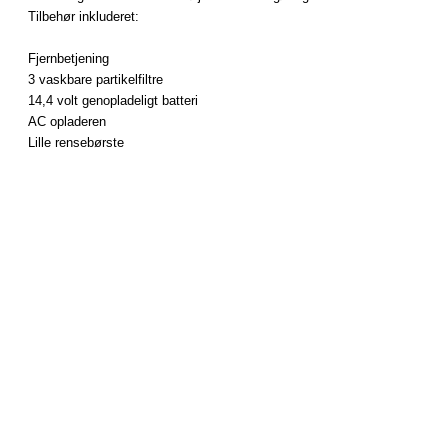
Tilbehør
inkluderet
:
Fjernbetjening
3
vaskbare
partikelfiltre
14,4
volt
genopladeligt batteri
AC
opladeren
Lille
rensebørste