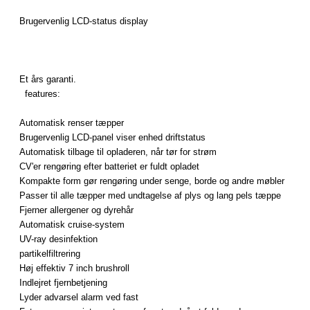
Brugervenlig LCD-
status
display
Et års garanti
.
features
:
Automatisk
renser
tæpper
Brugervenlig
LCD
-panel
viser
enhed
driftstatus
Automatisk tilbage til
opladeren
, når
tør for strøm
CV'er
rengøring efter
batteriet er
fuldt opladet
Kompakte form
gør
rengøring
under
senge,
borde
og andre
møbler
Passer til alle
tæpper
med undtagelse af
plys
og lang
pels
tæppe
Fjerner
allergener
og dyrehår
Automatisk
cruise
-system
UV-
ray
desinfektion
partikelfiltrering
Høj
effektiv
7 inch
brushroll
Indlejret
fjernbetjening
Lyder
advarsel
alarm ved
fast