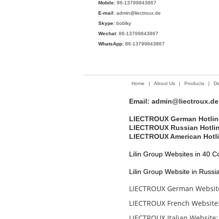
Mobile:
86-13799843867
E-mail
: admin@liectroux.de
Skype:
boblky
Wechat
: 86-13799843867
WhatsApp:
86-13799843867
Home
|
About Us
|
Products
|
De
Email: admin@liectroux.de
LIECTROUX German Hotline
LIECTROUX Russian Hotlin
LIECTROUX American Hotl
Lilin Group Websites in 40 Co
Lilin Group Website in Russi
LIECTROUX German Webs
LIECTROUX French Webs
LIECTROUX Italian Webs