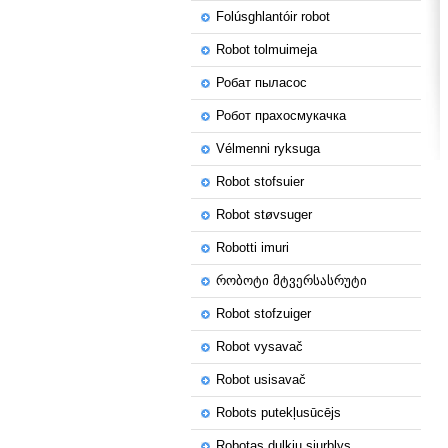
Folúsghlantóir robot
Robot tolmuimeja
Робат пыласос
Робот прахосмукачка
Vélmenni ryksuga
Robot stofsuier
Robot støvsuger
Robotti imuri
რობოტი მტვერსასრუტი
Robot stofzuiger
Robot vysavač
Robot usisavač
Robots putekļusūcējs
Robotas dulkių siurblys