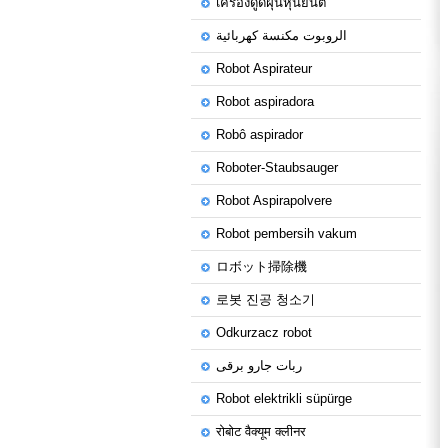
เครื่องดูดฝุ่นหุ่นยนต์
الروبوت مكنسة كهربائية
Robot Aspirateur
Robot aspiradora
Robô aspirador
Roboter-Staubsauger
Robot Aspirapolvere
Robot pembersih vakum
ロボット掃除機
로봇 진공 청소기
Odkurzacz robot
ربات جارو برقی
Robot elektrikli süpürge
रोबोट वैक्यूम क्लीनर